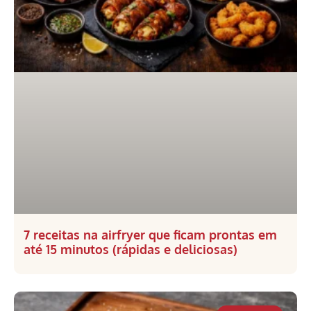
7 receitas na airfryer que ficam prontas em
até 15 minutos (rápidas e deliciosas)