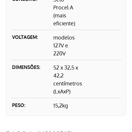
Procel A
(mais
eficiente)
VOLTAGEM:
modelos
127V e
220V
DIMENSÕES:
52 x 32,5 x
42,2
centímetros
(LxAxP)
PESO:
15,2kg