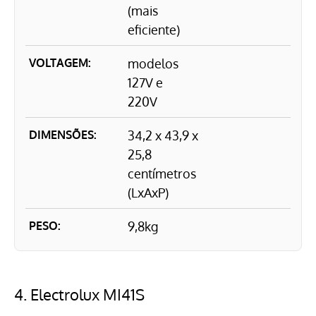
(mais
eficiente)
VOLTAGEM:
modelos
127V e
220V
DIMENSÕES:
34,2 x 43,9 x
25,8
centímetros
(LxAxP)
PESO:
9,8kg
4.
Electrolux MI41S