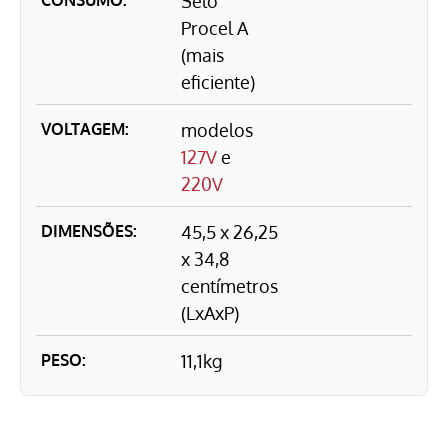
Selo
Procel A
(mais
eficiente)
VOLTAGEM:
modelos
127V
e
220V
DIMENSÕES:
45,5 x 26,25
x 34,8
centímetros
(LxAxP)
PESO:
11,1kg