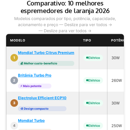
Comparativo: 10 melhores
espremedores de laranja 2026
Modelos comparados por tipo, potência, capacidade,
acionamento e preço
MODELO
TIPO
POTÊNCIA
Mondial Turbo Citrus Premium
30W
1
Elétrico
💰 Melhor custo-benefício
Britânia Turbo Pro
260W
2
Elétrico
⚡ Mais potente
Electrolux Efficient ECP10
30W
3
Elétrico
🎨 Design compacto
Mondial Turbo
250W
4
Elétrico