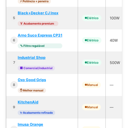
⚡ Potência + peneira
Black+Decker CJ Inox
100W
5
Elétrico
🏅 Acabamento premium
Arno Suco Express CP31
40W
6
Elétrico
🔧 Filtro regulável
Industrial Shop
500W
7
Elétrico
🏢 Comercial/industrial
Oxo Good Grips
—
8
Manual
✋ Melhor manual
KitchenAid
—
9
Manual
✨ Acabamento refinado
Imusa Orange