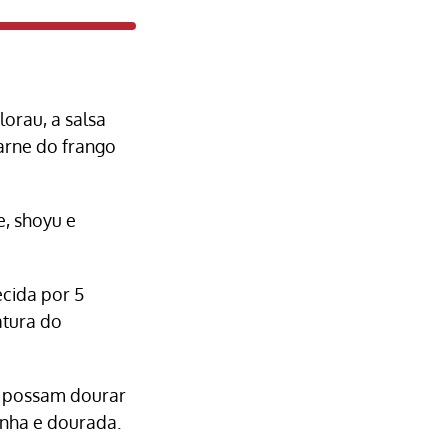
orau, a salsa
arne do frango
e, shoyu e
ecida por 5
atura do
e possam dourar
inha e dourada.