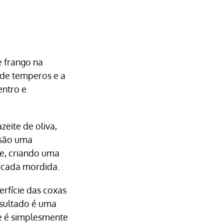
e frango na
 de temperos e a
entro e
eite de oliva,
 são uma
te, criando uma
a cada mordida.
erfície das coxas
esultado é uma
e é simplesmente