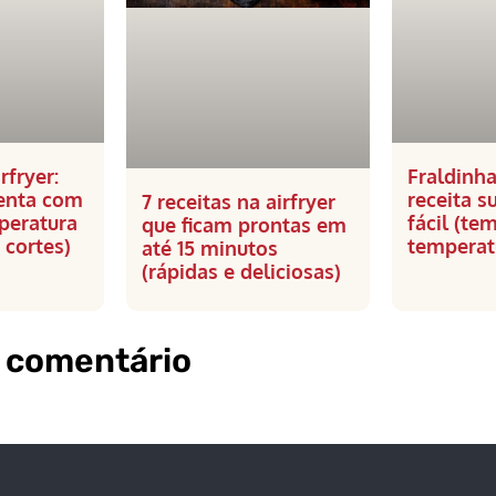
rfryer:
Fraldinha
lenta com
receita s
7 receitas na airfryer
peratura
fácil (te
que ficam prontas em
 cortes)
temperat
até 15 minutos
(rápidas e deliciosas)
 comentário