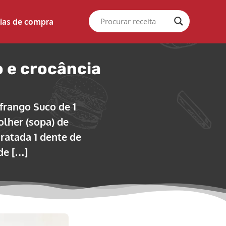
ias de compra
o e crocância
frango Suco de 1
olher (sopa) de
dratada 1 dente de
de […]