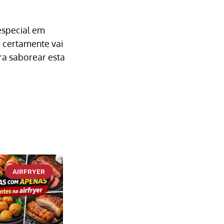
especial em
e certamente vai
ra saborear esta
AIRFRYER