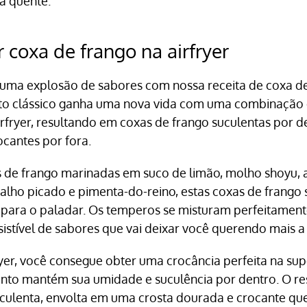
da quente.
 coxa de frango na airfryer
 uma explosão de sabores com nossa receita de coxa d
prato clássico ganha uma nova vida com uma combinação
irfryer, resultando em coxas de frango suculentas por d
ocantes por fora.
 de frango marinadas em suco de limão, molho shoyu, az
 alho picado e pimenta-do-reino, estas coxas de frango
 para o paladar. Os temperos se misturam perfeitamen
istível de sabores que vai deixar você querendo mais 
fryer, você consegue obter uma crocância perfeita na sup
anto mantém sua umidade e suculência por dentro. O r
uculenta, envolta em uma crosta dourada e crocante qu