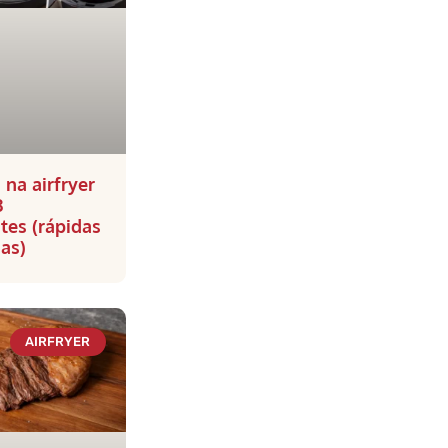
 na airfryer
3
tes (rápidas
sas)
AIRFRYER