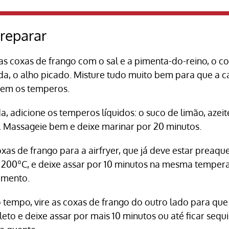
reparar
s coxas de frango com o sal e a pimenta-do-reino, o col
da, o alho picado. Misture tudo muito bem para que a c
bem os temperos.
, adicione os temperos líquidos: o suco de limão, azeit
 Massageie bem e deixe marinar por 20 minutos.
xas de frango para a airfryer, que já deve estar preaqu
 200ºC, e deixe assar por 10 minutos na mesma temper
imento.
 tempo, vire as coxas de frango do outro lado para qu
eto e deixe assar por mais 10 minutos ou até ficar sequ