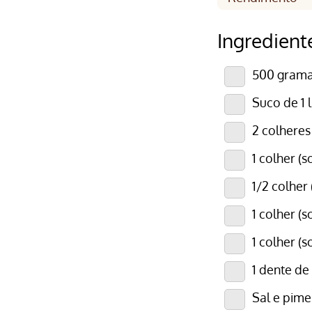
Ingredient
500 grama
Suco de 1 
2 colheres
1 colher (s
1/2 colher
1 colher (
1 colher (
1 dente de
Sal e pime