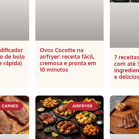
idificador
Ovos Cocotte na
o de bolo
airfryer: receita fácil,
7 receitas
e rápida)
cremosa e pronta em
com até 
10 minutos
ingredien
e delicio
CARNES
AIRFRYER