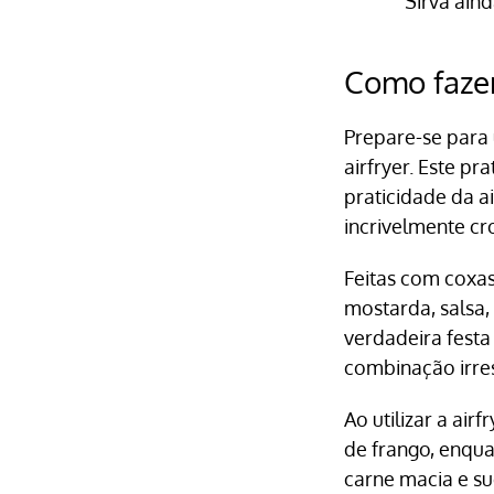
Sirva ain
Como fazer
Prepare-se para
airfryer. Este 
praticidade da a
incrivelmente cr
Feitas com coxas
mostarda, salsa,
verdadeira festa
combinação irres
Ao utilizar a air
de frango, enqu
carne macia e s