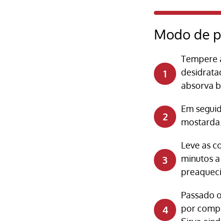
Modo de p
Tempere a
desidrata
absorva 
Em seguida
mostarda.
Leve as co
minutos a
preaquec
Passado o
por compl