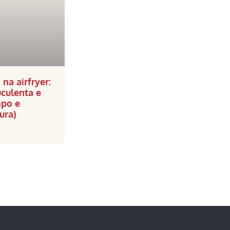
 na airfryer:
uculenta e
mpo e
ura)